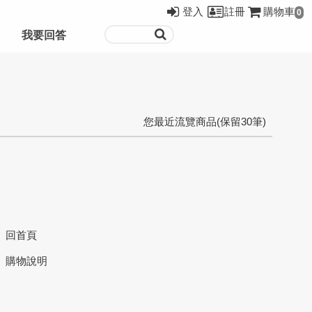
登入
註冊
購物車
0
我要回答
您最近流覽商品(保留30筆)
回首頁
購物說明